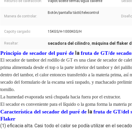
Recurso de calefacción:
Vapor/aceite termal/agua caliente
Secado
Botón/pantalla táctil/telecontrol
Manera de controlar:
Diseño
Capcity cargado:
15KGS/H-1000KGS/H
secadora del cilindro
máquina del flaker 
Resaltar:
,
la
Principio de secador del puré de
fruta de GT/de secado
El secador de tambor del rodillo de GT es una clase de secador de cale
prima alimentada desde el top o la parte inferior del tambor y del palillo
dentro del tambor, el calor entonces transferido a la materia prima, as
secado del formulario de la escama será raspado, y machacado prelimin
tornillo.
La humedad evaporada será chupada hacia fuera por el extractor.
El secador es conveniente para el líquido o la goma forma la materia pr
la
Característica del secador del puré de
fruta de GT/del 
Flaker
(1) eficacia alta. Casi todo el calor se podía utilizar en el sec