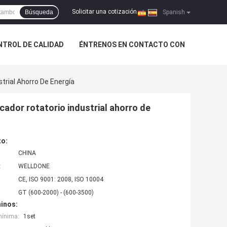
Solicitar una cotización
Búsqueda
|
Spanish
NTROL DE CALIDAD
ÉNTRENOS EN CONTACTO CON
trial Ahorro De Energía
cador rotatorio industrial ahorro de
to:
CHINA
:
WELLDONE
CE, ISO 9001: 2008, ISO 10004
GT (600-2000) - (600-3500)
inos:
mínima:
1set