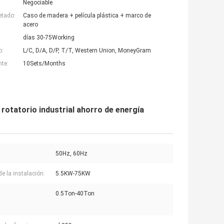
Negociable
etado:
Caso de madera + película plástica + marco de
acero
días 30-75Working
o:
L/C, D/A, D/P, T/T, Western Union, MoneyGram
nte:
10Sets/Months
 rotatorio industrial ahorro de energía
50Hz, 60Hz
de la instalación:
5.5KW-75KW
0.5Ton-40Ton