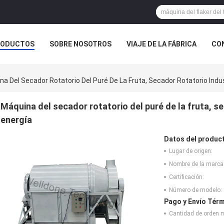
RODUCTOS
SOBRE NOSOTROS
VIAJE DE LA FÁBRICA
CO
CASOS
NOTICIAS DE LA COMPAÑÍA
a Del Secador Rotatorio Del Puré De La Fruta, Secador Rotatorio Indus
Máquina del secador rotatorio del puré de la fruta, se
energía
Datos del produc
Lugar de origen:
Nombre de la marca
Certificación:
Número de modelo:
Pago y Envío Térm
Cantidad de orden 