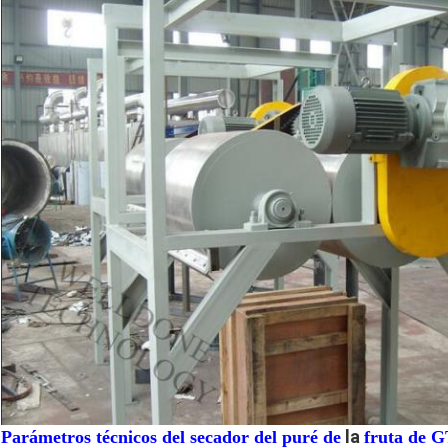
la
Parámetros técnicos del secador del puré de
fruta de G