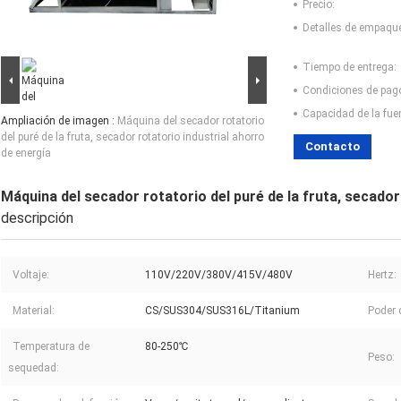
Precio:
Detalles de empaqu
Tiempo de entrega:
Condiciones de pag
Capacidad de la fue
Ampliación de imagen :
Máquina del secador rotatorio
del puré de la fruta, secador rotatorio industrial ahorro
Contacto
de energía
Máquina del secador rotatorio del puré de la fruta, secador
descripción
Voltaje:
110V/220V/380V/415V/480V
Hertz:
Material:
CS/SUS304/SUS316L/Titanium
Poder 
Temperatura de
80-250℃
Peso:
sequedad: