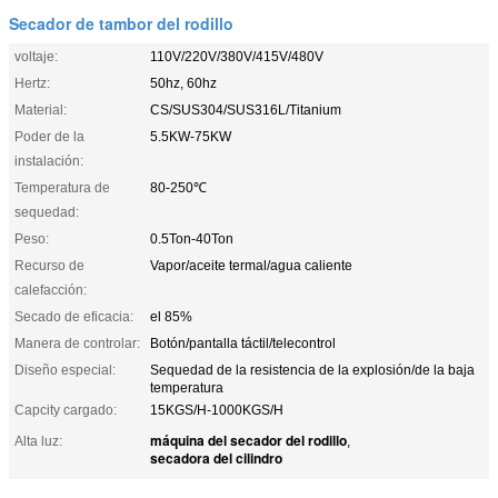
Secador de tambor del rodillo
voltaje:
110V/220V/380V/415V/480V
Hertz:
50hz, 60hz
Material:
CS/SUS304/SUS316L/Titanium
Poder de la
5.5KW-75KW
instalación:
Temperatura de
80-250℃
sequedad:
Peso:
0.5Ton-40Ton
Recurso de
Vapor/aceite termal/agua caliente
calefacción:
Secado de eficacia:
el 85%
Manera de controlar:
Botón/pantalla táctil/telecontrol
Diseño especial:
Sequedad de la resistencia de la explosión/de la baja
temperatura
Capcity cargado:
15KGS/H-1000KGS/H
máquina del secador del rodillo
Alta luz:
,
secadora del cilindro