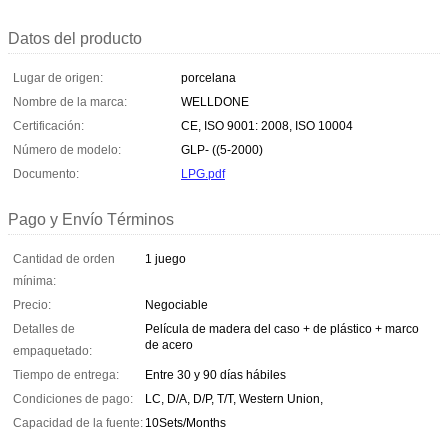
Datos del producto
Lugar de origen:
porcelana
Nombre de la marca:
WELLDONE
Certificación:
CE, ISO 9001: 2008, ISO 10004
Número de modelo:
GLP- ((5-2000)
Documento:
LPG.pdf
Pago y Envío Términos
Cantidad de orden
1 juego
mínima:
Precio:
Negociable
Detalles de
Película de madera del caso + de plástico + marco
de acero
empaquetado:
Tiempo de entrega:
Entre 30 y 90 días hábiles
Condiciones de pago:
LC, D/A, D/P, T/T, Western Union,
Capacidad de la fuente:
10Sets/Months