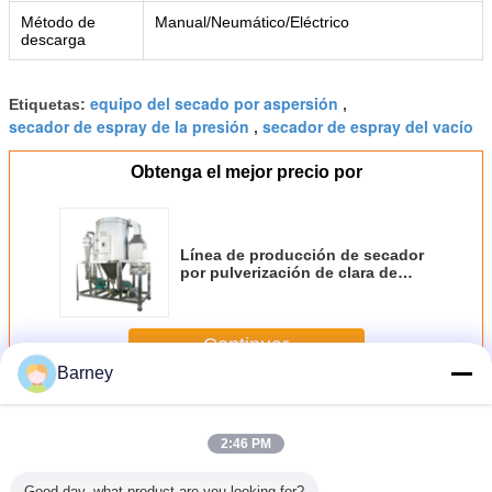
Método de
Manual/Neumático/Eléctrico
descarga
equipo del secado por aspersión
Etiquetas:
,
secador de espray de la presión
secador de espray del vacío
,
Obtenga el mejor precio por
Línea de producción de secador
por pulverización de clara de
huevo industrial personalizada y
a nivel de alimentos
Continuar
Barney
Máquina del secado por aspersión
Más
2:46 PM
Good day, what product are you looking for?