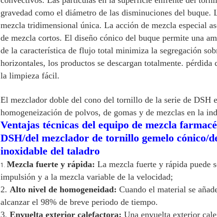
convectivos. Las partículas en la superficie enfrente del torni
gravedad como el diámetro de las disminuciones del buque. L
mezcla tridimensional única. La acción de mezcla especial
de mezcla cortos. El diseño cónico del buque permite una am
de la característica de flujo total minimiza la segregación so
horizontales, los productos se descargan totalmente. pérdida
la limpieza fácil.
El mezclador doble del cono del tornillo de la serie de DSH 
homogeneización de polvos, de gomas y de mezclas en la indu
Ventajas técnicas del equipo de mezcla farmacéu
DSH/del mezclador de tornillo gemelo cónico/de
inoxidable del taladro
Mezcla fuerte y rápida:
La mezcla fuerte y rápida puede se
1.
impulsión y a la mezcla variable de la velocidad;
2.
Alto nivel de homogeneidad:
Cuando el material se añad
alcanzar el 98% de breve periodo de tiempo.
3.
Envuelta exterior calefactora:
Una envuelta exterior cale