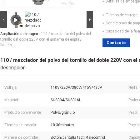
Detalles de empaqu
Tiempo de entrega:
Condiciones de pag
Capacidad de la fue
Ampliación de imagen :
110 / mezclador del polvo del
tornillo del doble 220V con el sistema de espray
Contacto
líquido
110 / mezclador del polvo del tornillo del doble 220V con el
descripción
Voltaje:
110V/220V/380V/415V/480V
Hertz:
Material:
SUS304/SUS316L
Poder 
Producto conveniente:
Polvo/gránulo
Peso:
Tiempo de mezcla:
10-30minutes
Precis
Manera de controlar:
Botón/pantalla táctil/telecontrol
Capcit