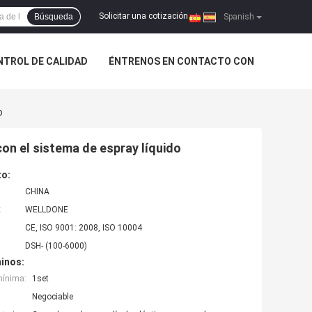
Solicitar una cotización
Búsqueda
|
Spanish
NTROL DE CALIDAD
ÉNTRENOS EN CONTACTO CON
o
con el sistema de espray líquido
to:
CHINA
:
WELLDONE
CE, ISO 9001: 2008, ISO 10004
DSH- (100-6000)
inos:
mínima:
1set
Negociable