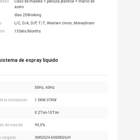
etado:
Caso de madera + película plástica + marco de
acero
días 25Working
o:
L/C, D/A, D/P, T/T, Western Union, MoneyGram
nte:
15Sets/Months
 sistema de espray líquido
50Hz, 60Hz
de la instalación:
1.5KW-37KW
0.2Ton-10Ton
ión de mezcla:
99,5%
y cargado:
30KGS/H-5000KGS/H