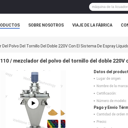
RODUCTOS
SOBRE NOSOTROS
VIAJE DE LA FÁBRICA
CO
CASOS
NOTICIAS DE LA COMPAÑÍA
 Del Polvo Del Tornillo Del Doble 220V Con El Sistema De Espray Líquid
110 / mezclador del polvo del tornillo del doble 220V 
Datos del produc
Lugar de origen:
Nombre de la marca
Certificación:
Número de modelo:
Pago y Envío Térm
Cantidad de orden 
Precio: