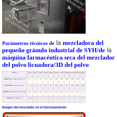
la
mezcladora del
Parámetros técnicos de
la
pequeño gránulo industrial de SYH/de
máquina farmacéutica seca del mezclador
del polvo licuadora/3D del polvo
Imagen del mezclador en el funcionamiento