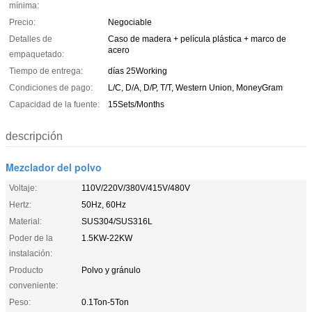
mínima:
Precio:
Negociable
Detalles de
Caso de madera + película plástica + marco de
acero
empaquetado:
Tiempo de entrega:
días 25Working
Condiciones de pago:
L/C, D/A, D/P, T/T, Western Union, MoneyGram
Capacidad de la fuente:
15Sets/Months
descripción
Mezclador del polvo
Voltaje:
110V/220V/380V/415V/480V
Hertz:
50Hz, 60Hz
Material:
SUS304/SUS316L
Poder de la
1.5KW-22KW
instalación:
Producto
Polvo y gránulo
conveniente:
Peso:
0.1Ton-5Ton