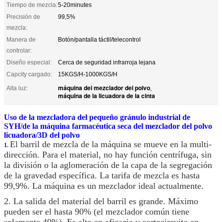
Tiempo de mezcla:
5-20minutes
Precisión de
99,5%
mezcla:
Manera de
Botón/pantalla táctil/telecontrol
controlar:
Diseño especial:
Cerca de seguridad infrarroja lejana
Capcity cargado:
15KGS/H-1000KGS/H
máquina del mezclador del polvo
Alta luz:
,
máquina de la licuadora de la cinta
Uso de la mezcladora del pequeño gránulo industrial de
SYH/de la máquina farmacéutica seca del mezclador del polvo
licuadora/3D del polvo
El barril de mezcla de la máquina se mueve en la multi-
1.
dirección. Para el material, no hay función centrífuga, sin
la división o la aglomeración de la capa de la segregación
de la gravedad específica. La tarifa de mezcla es hasta
99,9%. La máquina es un mezclador ideal actualmente.
2. La salida del material del barril es grande. Máximo
pueden ser el hasta 90% (el mezclador común tiene
solamente 40%). Es alto en eficacia y cortocircuito en