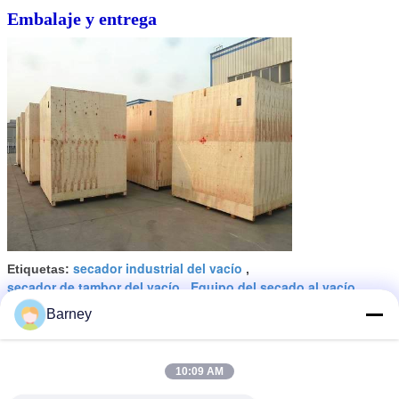
Embalaje y entrega
secador industrial del vacío
Etiquetas:
,
secador de tambor del vacío
Equipo del secado al vacío
,
Barney
Obtenga el mejor precio por
10:09 AM
Máquina automatizada