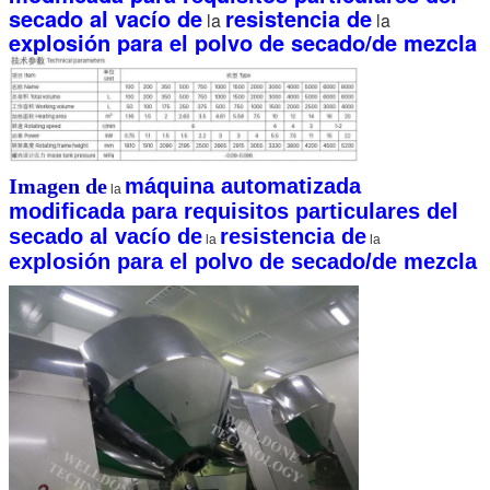
secado al vacío de
resistencia de
la
la
explosión para el polvo de secado/de mezcla
Imagen de
máquina automatizada
la
modificada para requisitos particulares del
secado al vacío de
resistencia de
la
la
explosión para el polvo de secado/de mezcla