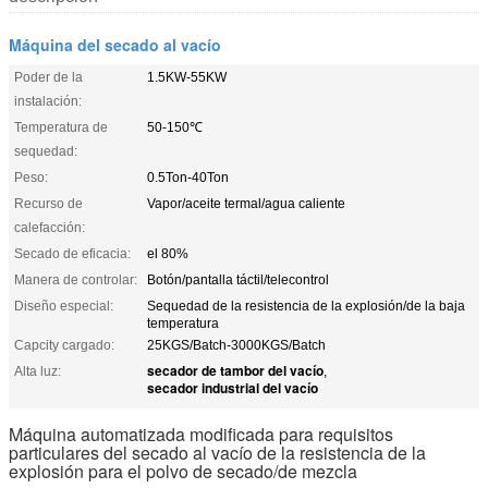
Máquina del secado al vacío
Poder de la
1.5KW-55KW
instalación:
Temperatura de
50-150℃
sequedad:
Peso:
0.5Ton-40Ton
Recurso de
Vapor/aceite termal/agua caliente
calefacción:
Secado de eficacia:
el 80%
Manera de controlar:
Botón/pantalla táctil/telecontrol
Diseño especial:
Sequedad de la resistencia de la explosión/de la baja
temperatura
Capcity cargado:
25KGS/Batch-3000KGS/Batch
secador de tambor del vacío
Alta luz:
,
secador industrial del vacío
Máquina automatizada modificada para requisitos
particulares del secado al vacío de la resistencia de la
explosión para el polvo de secado/de mezcla