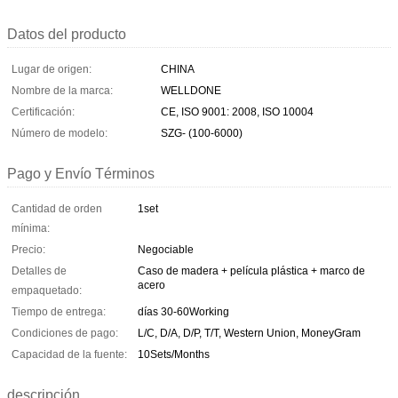
Datos del producto
Lugar de origen:
CHINA
Nombre de la marca:
WELLDONE
Certificación:
CE, ISO 9001: 2008, ISO 10004
Número de modelo:
SZG- (100-6000)
Pago y Envío Términos
Cantidad de orden
1set
mínima:
Precio:
Negociable
Detalles de
Caso de madera + película plástica + marco de
acero
empaquetado:
Tiempo de entrega:
días 30-60Working
Condiciones de pago:
L/C, D/A, D/P, T/T, Western Union, MoneyGram
Capacidad de la fuente:
10Sets/Months
descripción